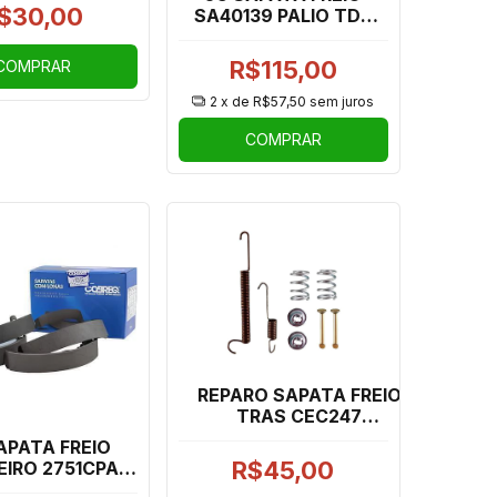
O, NOVO UNO,
$30,00
SA40139 PALIO TDS
TO (1RODA)
C/HASTE
R$115,00
COMPRAR
2
x de
R$57,50
sem juros
COMPRAR
REPARO SAPATA FREIO
TRAS CEC247
MONTANA/MERIVA/ASTRA
APATA FREIO
(1 LADO)
R$45,00
EIRO 2751CPA
ESTA, KA NOVO