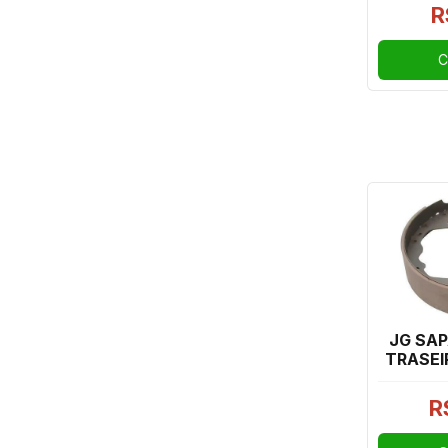
UNO M
R
C
JG SAP
TRASEI
CEL
R