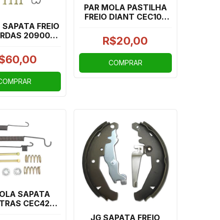
PAR MOLA PASTILHA
FREIO DIANT CEC105
PALIO, NOVO PALIO,
 SAPATA FREIO
UNO, NOVO UNO,
RDAS 2090031
R$20,00
LINEA, PUNTO, DOBLO,
 1.0/1.6 12/
GOL
(CEC781)
$60,00
COMPRAR
COMPRAR
OLA SAPATA
 TRAS CEC422
 SIENA, NOVO
JG SAPATA FREIO