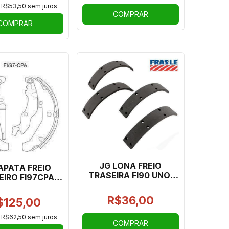
e
R$53,50
sem juros
COMPRAR
COMPRAR
JG LONA FREIO
APATA FREIO
TRASEIRA FI90 UNO,
EIRO FI97CPA
FIORINO
O/SIENA TDS
C/HASTE
R$36,00
$125,00
e
R$62,50
sem juros
COMPRAR