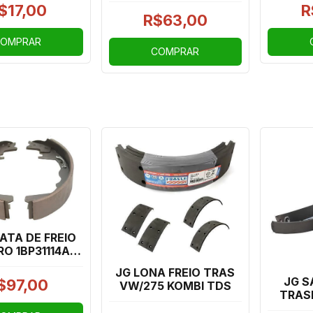
ILLE, PALIO
PALI
$17,00
R
UNO MILLE 06/13,
WEEK,
PUN
R$63,00
NOVO UNO,
OMPRAR
COMPRAR
ATA DE FREIO
RO 1BP31114AA
TA/FIESTA
JG LONA FREIO TRAS
JG S
$97,00
VW/275 KOMBI TDS
TRAS
NEW FI