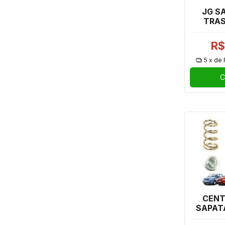
JG S
TRAS
DUST
R$
5
x de
C
CENT
SAPAT
CEC4204