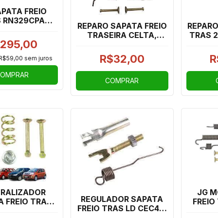
APATA FREIO
 RN329CPA
REPARO SAPATA FREIO
REPARO
ER, CAPTUR,
TRASEIRA CELTA,
TRAS 2
OROCH
295,00
PRISMA (1 RODA) -
HB20
CEC281
R$32,00
R
R$59,00
sem juros
OMPRAR
COMPRAR
RALIZADOR
JG M
REGULADOR SAPATA
A FREIO TRAS
FREIO
FREIO TRAS LD CEC414
 PALIO, SIENA,
GRAND
PALIO, SIENA 96/15,