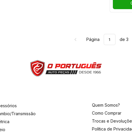
Página
de 3
Quem Somos?
essórios
Como Comprar
mbio/Transmissão
Trocas e Devoluçõe
étrica
Política de Privacid
eio