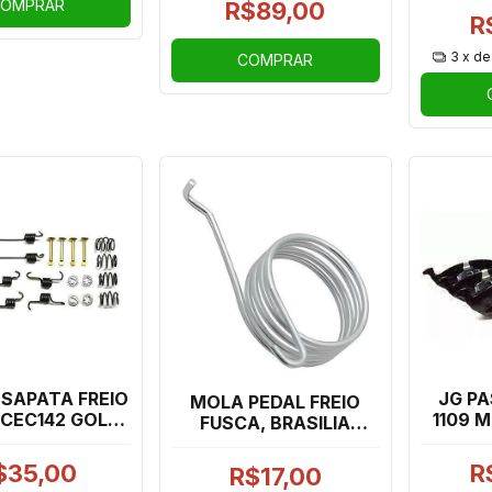
OMPRAR
R$89,00
R
3
x d
COMPRAR
 SAPATA FREIO
JG PA
MOLA PEDAL FREIO
 CEC142 GOL
1109 M
FUSCA, BRASILIA
, ETIOS, UP
2091179
2RODAS)
$35,00
R
R$17,00