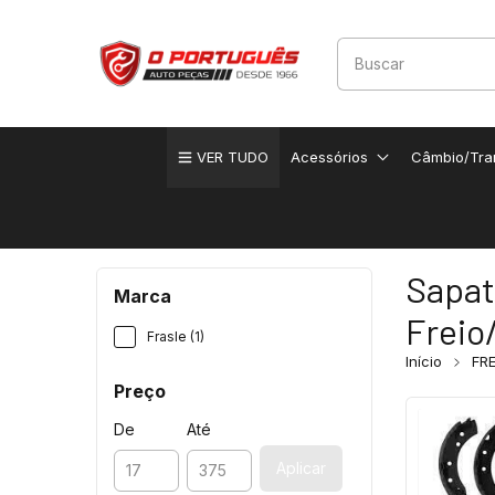
VER TUDO
Acessórios
Câmbio/Tra
Sapat
Marca
Freio
Frasle (1)
Início
FRE
Preço
De
Até
Aplicar