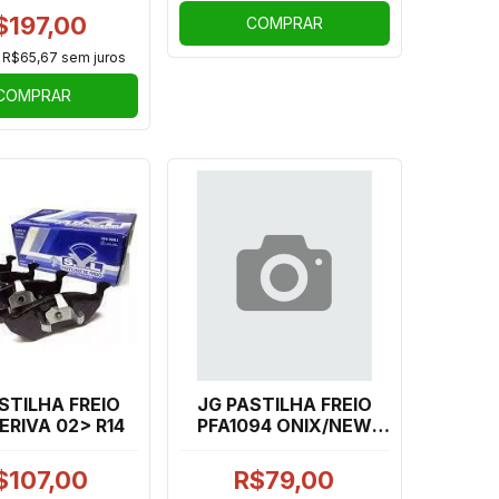
14/23
$197,00
COMPRAR
e
R$65,67
sem juros
COMPRAR
STILHA FREIO
JG PASTILHA FREIO
ERIVA 02> R14
PFA1094 ONIX/NEW
PRISMA 12/20
$107,00
R$79,00