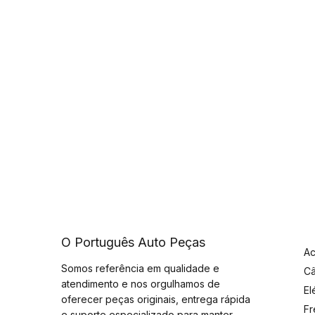
O Português Auto Peças
Ac
Somos referência em qualidade e
Câ
atendimento e nos orgulhamos de
El
oferecer peças originais, entrega rápida
Fr
e suporte especializado para manter