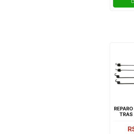
C
REPARO
TRAS
3CIL
(
R