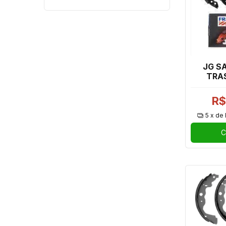
JG S
TRAS
GRAND
ARG
R$
5
x de
C