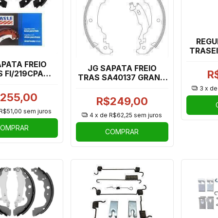
REGU
TRASE
CEC7
APATA FREIO
JG SAPATA FREIO
OROC
R
 FI/219CPA
TRAS SA40137 GRAND
 SIENA, UNO,
SIENA/UNO S.ATE,
3
x d
O, CRONOS
ARGO
255,00
R$249,00
R$51,00
sem juros
4
x de
R$62,25
sem juros
OMPRAR
COMPRAR