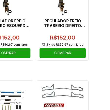
LADOR FREIO
REGULADOR FREIO
IRO ESQUERDO
TRASEIRO DIREITO
99 DUSTER,
CEC798 DUSTER,
H, KANGOO,
OROCH, KANGOO,
$152,00
R$152,00
CAPTUR
CAPTUR
e
R$50,67
sem juros
3
x de
R$50,67
sem juros
COMPRAR
COMPRAR